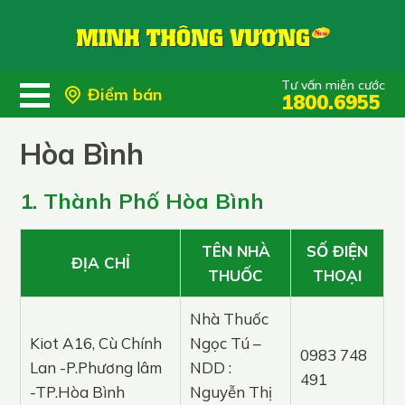
Tư vấn miễn cước
Điểm bán
1800.6955
Hòa Bình
1. Thành Phố Hòa Bình
TÊN NHÀ
SỐ ĐIỆN
ĐỊA CHỈ
THUỐC
THOẠI
Nhà Thuốc
Kiot A16, Cù Chính
Ngọc Tú –
0983 748
Lan -P.Phương lâm
NDD :
491
-TP.Hòa Bình
Nguyễn Thị