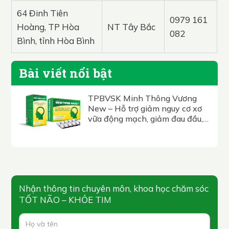
64 Đinh Tiên
0979 161
Hoàng, TP Hòa
NT Tây Bắc
082
Bình, tỉnh Hòa Bình
Bài viết nổi bật
TPBVSK Minh Thông Vương
New – Hỗ trợ giảm nguy cơ xơ
vữa động mạch, giảm đau đầu,
hoa mắt, chóng mặt, tê bì nhức
mỏi chân tay.
Nhận thông tin chuyên môn, khoa học chăm sóc
TỐT NÃO – KHỎE TIM