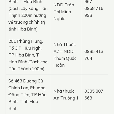
Bình, T Hòa Bình
967
NDD Trần
(Cách cây xăng Tân
0968 716
Thị Minh
Thịnh 200m hướng
998
Nghĩa
về trường chính trị
tỉnh Hòa Bình)
201 Phùng Hưng,
Nhà Thuốc
Tổ 3 P Hữu Nghị,
AZ – NDD:
0985 413
TP Hòa Bình, T
Phạm Quốc
764
Hòa Bình (Cách chợ
Hoàn
Tân Thành 100m)
Số 463 Đường Cù
Chính Lan, Phường
Nhà thuốc
0385 887
Đồng Tiên, TP Hòa
An Trường 1
668
Bình, Tỉnh Hòa
Bình