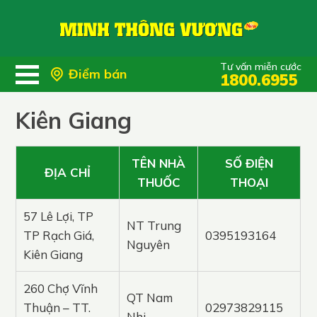
Tư vấn miễn cước
Điểm bán
1800.6955
Kiên Giang
TÊN NHÀ
SỐ ĐIỆN
ĐỊA CHỈ
THUỐC
THOẠI
57 Lê Lợi, TP
NT Trung
TP Rạch Giá,
0395193164
Nguyên
Kiên Giang
260 Chợ Vĩnh
QT Nam
Thuận – TT.
02973829115
Nhi