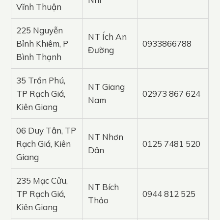
Vĩnh Thuận
225 Nguyễn
NT Ích An
Bỉnh Khiêm, P
0933866788
Đường
Bình Thạnh
35 Trần Phú,
NT Giang
TP Rạch Giá,
02973 867 624
Nam
Kiên Giang
06 Duy Tân, TP
NT Nhơn
Rạch Giá, Kiên
0125 7481 520
Dân
Giang
235 Mạc Cửu,
NT Bích
TP Rạch Giá,
0944 812 525
Thảo
Kiên Giang