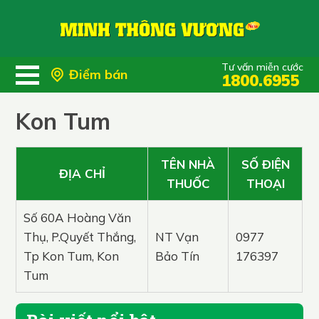
Tư vấn miễn cước
Điểm bán
1800.6955
Kon Tum
TÊN NHÀ
SỐ ĐIỆN
ĐỊA CHỈ
THUỐC
THOẠI
Số 60A Hoàng Văn
Thụ, P.Quyết Thắng,
NT Vạn
0977
Tp Kon Tum, Kon
Bảo Tín
176397
Tum