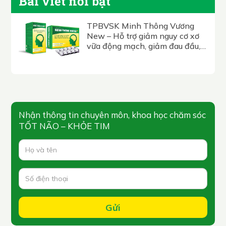
Bài viết nổi bật
TPBVSK Minh Thông Vương
New – Hỗ trợ giảm nguy cơ xơ
vữa động mạch, giảm đau đầu,
hoa mắt, chóng mặt, tê bì nhức
mỏi chân tay.
Nhận thông tin chuyên môn, khoa học chăm sóc
TỐT NÃO – KHỎE TIM