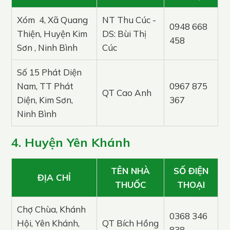
Xóm 4, Xã Quang
NT Thu Cúc -
0948 668
Thiện, Huyện Kim
DS: Bùi Thị
458
Sơn , Ninh Bình
Cúc
Số 15 Phát Diện
Nam, TT Phát
0967 875
QT Cao Anh
Diện, Kim Sơn,
367
Ninh Bình
4. Huyện Yên Khánh
TÊN NHÀ
SỐ ĐIỆN
ĐỊA CHỈ
THUỐC
THOẠI
Chợ Chùa, Khánh
0368 346
Hội, Yên Khánh,
QT Bích Hồng
838