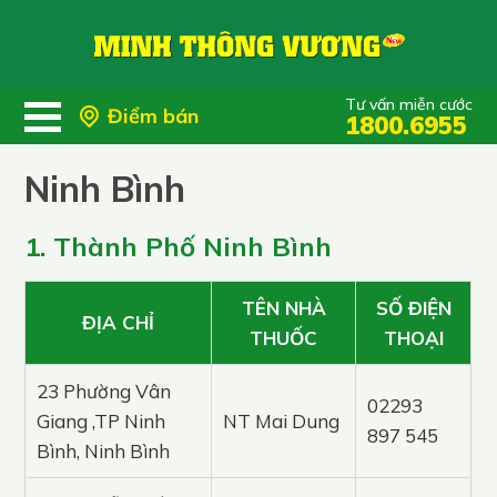
Tư vấn miễn cước
Điểm bán
1800.6955
Ninh Bình
1. Thành Phố Ninh Bình
TÊN NHÀ
SỐ ĐIỆN
ĐỊA CHỈ
THUỐC
THOẠI
23 Phường Vân
02293
Giang ,TP Ninh
NT Mai Dung
897 545
Bình, Ninh Bình