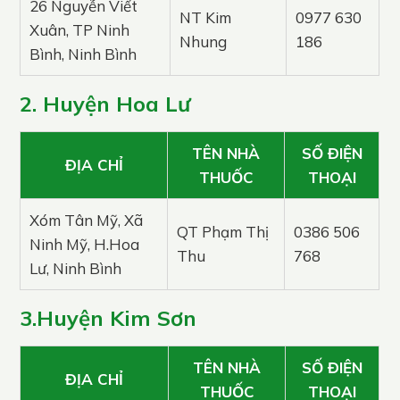
26 Nguyễn Viết
NT Kim
0977 630
Xuân, TP Ninh
Nhung
186
Bình, Ninh Bình
2. Huyện Hoa Lư
TÊN NHÀ
SỐ ĐIỆN
ĐỊA CHỈ
THUỐC
THOẠI
Xóm Tân Mỹ, Xã
QT Phạm Thị
0386 506
Ninh Mỹ, H.Hoa
Thu
768
Lư, Ninh Bình
3.Huyện Kim Sơn
TÊN NHÀ
SỐ ĐIỆN
ĐỊA CHỈ
THUỐC
THOẠI