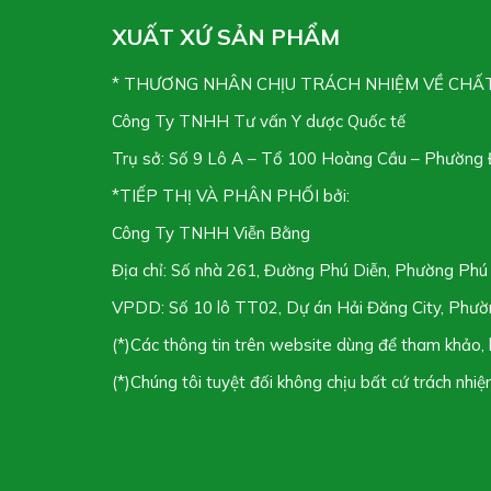
XUẤT XỨ SẢN PHẨM
* THƯƠNG NHÂN CHỊU TRÁCH NHIỆM VỀ CHẤ
Công Ty TNHH Tư vấn Y dược Quốc tế
Trụ sở: Số 9 Lô A – Tổ 100 Hoàng Cầu – Phường
*TIẾP THỊ VÀ PHÂN PHỐI bởi:
Công Ty TNHH Viễn Bằng
Địa chỉ: Số nhà 261, Đường Phú Diễn, Phường Phú
VPDD: Số 10 lô TT02, Dự án Hải Đăng City, Phư
(*)Các thông tin trên website dùng để tham khảo, 
(*)Chúng tôi tuyệt đối không chịu bất cứ trách nhi