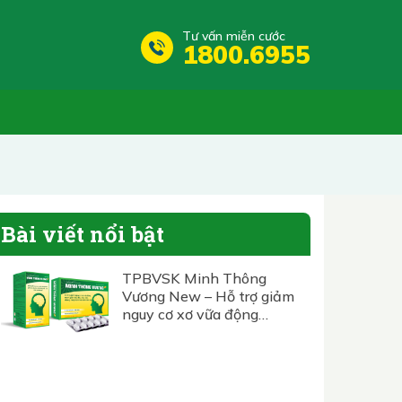
Tư vấn miễn cước
1800.6955
Bài viết nổi bật
TPBVSK Minh Thông
Vương New – Hỗ trợ giảm
nguy cơ xơ vữa động
mạch, giảm đau đầu, hoa
mắt, chóng mặt, tê bì
nhức mỏi chân tay.