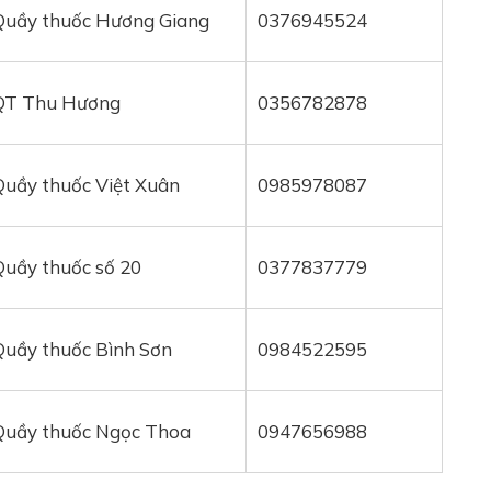
Quầy thuốc Hương Giang
0376945524
QT Thu Hương
0356782878
Quầy thuốc Việt Xuân
0985978087
Quầy thuốc số 20
0377837779
Quầy thuốc Bình Sơn
0984522595
Quầy thuốc Ngọc Thoa
0947656988