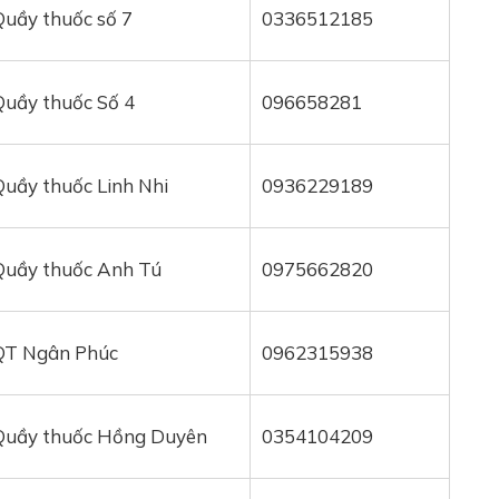
Quầy thuốc số 7
0336512185
Quầy thuốc Số 4
096658281
Quầy thuốc Linh Nhi
0936229189
Quầy thuốc Anh Tú
0975662820
QT Ngân Phúc
0962315938
Quầy thuốc Hồng Duyên
0354104209