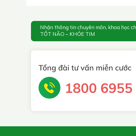
Nhận thông tin chuyên môn, khoa học c
TỐT NÃO – KHỎE TIM